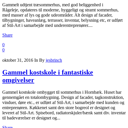
Gammelt udtjent træsommerhus, med god beliggenhed i
Rågeleje, opdateres til moderne, hyggeligt og stramt sommerhus,
med masser af lys og gode udeområder. Alt design af facader,
tilbygninger, haveanlæg, terrasser, inventar, belysning etc, er udført
af Stil-Art i samarbejde med underentreprenører....
Share
0
0
oktober 31, 2016
In
By
jesbrinch
Gammel kostskole i fantastiske
omgivelser
Gammel kostskole ombygget til sommerhus i Hornbæk. Huset har
gennemgået en totalombygning. Design af facader, tagkonstruktion,
vinduer, døre etc., er udført af Stil-Art, i samarbejde med kunden og
entreprenøren. Køkkenet samt den store bogreol er designet og
leveret af Stil-Art. Spisebord, radiatorskjuler/bænk samt div. inventar
til badeværelser er designet og...
Share