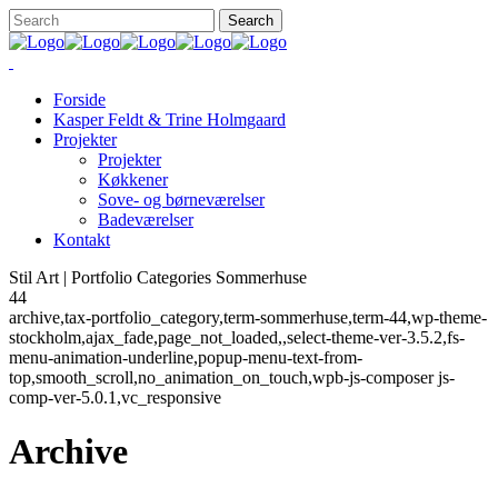
Forside
Kasper Feldt & Trine Holmgaard
Projekter
Projekter
Køkkener
Sove- og børneværelser
Badeværelser
Kontakt
Stil Art | Portfolio Categories Sommerhuse
44
archive,tax-portfolio_category,term-sommerhuse,term-44,wp-theme-
stockholm,ajax_fade,page_not_loaded,,select-theme-ver-3.5.2,fs-
menu-animation-underline,popup-menu-text-from-
top,smooth_scroll,no_animation_on_touch,wpb-js-composer js-
comp-ver-5.0.1,vc_responsive
Archive